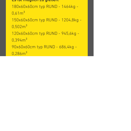
Es ist möglich zu gießen:
180x60x60cm typ RUND - 1464kg -
0,61m³
150x60x60cm typ RUND - 1204,8kg -
0,502m³
120x60x60cm typ RUND - 945,6kg -
0,394m³
90x60x60cm typ RUND - 686,4kg -
0,286m³
60x60x60cm typ RUND - 472,2kg -
0,178m³
120x60x60cm - 1036,8kg - 0,432m³
90x60x60cm - 777,6kg - 0,324m³
60x60x60cm - 518,4kg - 0,216m³
30x60x60cm - 259,2kg - 0,108m³
Der angegebene Preis versteht sich
ohne Mehrwertsteuer.