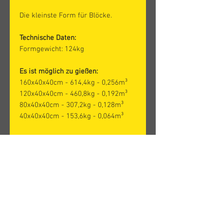
Die kleinste Form für Blöcke.
Technische Daten:
Formgewicht: 124kg
Es ist möglich zu gießen:
160x40x40cm - 614,4kg - 0,256m³
120x40x40cm - 460,8kg - 0,192m³
80x40x40cm - 307,2kg - 0,128m³
40x40x40cm - 153,6kg - 0,064m³
Der angegebene Preis versteht sich
ohne Mehrwertsteuer.
© 2026 BETONFORMY, s. r. o.
IČO:
02456664
VAT: CZ02456664
Všeobecné obchodní podmínky