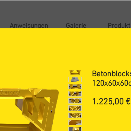
Anweisungen
Galerie
Produkt
Betonblock
120x60x60c
1.225,00 €