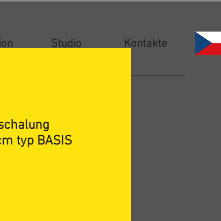
ion
Studio
Kontakte
schalung
m typ BASIS
Preis