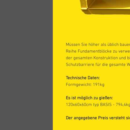
Müssen Sie höher als üblich bauen?
Reihe Fundamentblöcke zu verwen
der gesamten Konstruktion und bi
Schutzbarriere für die gesamte 
Technische Daten:
Formgewicht: 191kg
Es ist möglich zu gießen:
120x60x60cm typ BASIS - 794,4kg
Der angegebene Preis versteht s